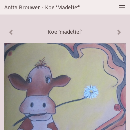
Anita Brouwer - Koe 'madelief'
Tog
navi
Koe 'madelief'